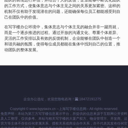
的工作方式，使集体意志与个体主见之间的关系更加紧密。这样的
机制不仅有助于发现潜在的问题，还能确保每位员工都能感受到自
己在团队中的价值。
在写字楼办公环境中，集体意志与个体主见的融合并非一蹴而就，
而是一个逐步推进的过程。通过开放的沟通文化、尊重个体差异、
灵活的工作安排以及有效的反馈机制，企业能够在团队中创造一个
和谐共融的氛围，使得每位成员都能在集体中找到自己的位置，推
动团队的整体发展。
企业办公选址，欢迎您致电咨询！
18472191275
Copyright © www.bgyswzx.cn --上海写字楼信息网-- All rights reserved.
免责声明：本站为第三方写字楼信息展示平台，所提供的信息来源于互联网公开资料
及人工整理，仅供参考。本站与相关写字楼的大厦产权方、物业管理方、开发商、运
营方等主体不存在任何隶属关系、授权关系或商业合作关系，亦不代表其发布任何官