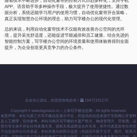
随着技术不断进步，自动化窗帘的控制方式日趋多样化，支持手机
APP、语音助手等多种操作手段，极大提升了使用便捷性。通过数
据分析，系统还能学习用户的使用习惯，自动优化窗帘开合策略，
真正实现智慧办公环境的理念，助力写字楼办公的现代化管理。
总的来说，利用自动化窗帘技术不仅能有效改善办公空间的光环
境，提升采光舒适度，还能促进节能减排和员工健康。结合先进的
智能控制方案，写字楼办公空间的环境质量和使用体验将得到全面
提升，为企业创造更具竞争力的办公条件。
企业办公选址，欢迎您致电咨询！
18472191275
Copyright © www.bgyswzx.cn --上海写字楼信息网-- All rights reserved.
免责声明：本站为第三方写字楼信息展示平台，所提供的信息来源于互联网公开资料
及人工整理，仅供参考。本站与相关写字楼的大厦产权方、物业管理方、开发商、运
营方等主体不存在任何隶属关系、授权关系或商业合作关系，亦不代表其发布任何官
方信息或作出任何承诺。本站所展示的部分信息（包括但不限于文字、图片、联系方
式等）可能来自第三方合作机构或广告展示内容，仅用于信息参考及展示之目的，不