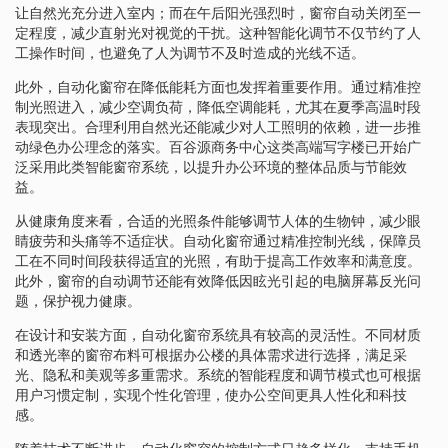
让自然光充分进入室内；而在午后阳光强烈时，窗帘自动关闭至一
定程度，减少直射光对视觉的干扰。这种智能化调节不仅节约了人
工操作时间，也避免了人为调节不及时造成的光线不适。
此外，自动化窗帘在降低能耗方面也发挥着重要作用。通过精准控
制光照进入，减少空调负荷，降低空调能耗，尤其在夏季高温时段
表现突出。合理利用自然光还能减少对人工照明的依赖，进一步推
动绿色办公理念的落实。百谷源商务中心这类高端写字楼已开始广
泛采用此类智能窗帘系统，以提升办公环境的整体品质与节能效
益。
从健康角度来看，合适的光照条件能够调节人体的生物钟，减少眼
睛疲劳和头痛等不适症状。自动化窗帘通过精准控制光线，保障员
工在不同时间段获得适宜的光照，有助于提高工作效率和满意度。
此外，窗帘的自动调节还能有效降低因眩光引起的电脑屏幕反光问
题，保护视力健康。
在设计和安装方面，自动化窗帘系统具有较高的灵活性。不同材质
和透光率的窗帘布料可根据办公楼的具体需求进行选择，满足采
光、隐私和美观等多重需求。系统的智能程度和调节模式也可根据
用户习惯定制，实现个性化管理，使办公空间更具人性化和科技
感。