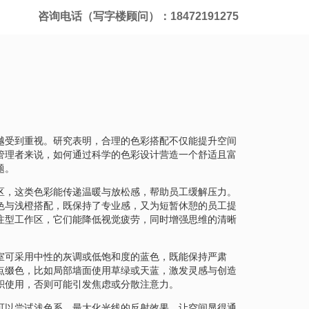
咨询电话（写字楼顾问）：18472191275
越受到重视。研究表明，合理的色彩搭配不仅能提升空间
管理者来说，如何通过科学的色彩设计营造一个舒适且富
题。
区，这类色彩能传递温暖与放松感，帮助员工缓解压力。
色与浅橙搭配，既保持了专业感，又为短暂休憩的员工提
注型工作区，它们能降低视觉疲劳，同时增强思维的清晰
室可采用中性的灰调或低饱和度的蓝色，既能保持严肃
点缀色，比如局部墙面使用草绿或天蓝，激发灵感与创造
积使用，否则可能引发焦虑或分散注意力。
可以尝试浅色系，最大化光线的反射效果，让空间显得通