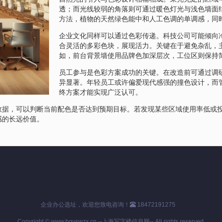
透；而光线较弱的角落则可通过暖色灯光与浅色墙面
方法，植物的天然绿色能中和人工色调的单调感，同
企业文化同样可以通过色彩传递。科技公司可能倾向
合灵活的多彩色块，展现活力。关键在于避免杂乱，
如，前台背景墙使用品牌色加深层次，工位区则保持
员工参与是色彩方案成功的关键。在改造前可通过调
异显著。年轻员工或许偏爱现代感强的撞色设计，而
终方案才能实现广泛认可。
数据，可以判断当前配色是否达到预期目标。若发现某些区域使用率低或
感的长远价值。
企业办公选址，欢迎您致电咨询！
18472191275
Copyright © www.bgyswzx.cn --上海写字楼信息网-- All rights reserved.