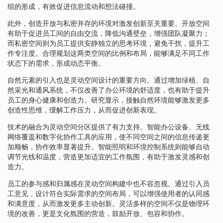
组的形成，有效促进信息流动和想法碰撞。
此外，创造开放与私密并存的环境对激发创新至关重要。开放空间
有助于促进员工间的自由交流，降低沟通壁垒，增强团队凝聚力；
而私密空间则为员工提供安静独立的思考环境，避免干扰，提升工
作专注度。合理规划这两类空间的比例和布局，能够满足不同工作
状态下的需求，形成动态平衡。
自然元素的引入也是灵动空间设计的重要方向。通过增加绿植、自
然采光和通风系统，不仅改善了办公环境的舒适度，也有助于提升
员工的身心健康和创造力。研究显示，接触自然环境能够激发更多
创造性思维，缓解工作压力，从而促进创新表现。
技术的融合为灵动空间分区提供了有力支持。智能办公设备、无线
网络覆盖和数字化协作工具的应用，使不同空间之间的信息传递更
加顺畅，协作效率显著提升。智能照明和环境控制系统则能够自动
调节光线和温度，营造更加适宜的工作氛围，有助于激发灵感和创
造力。
员工的参与感和归属感在灵动空间构建中也不容忽视。通过引入员
工意见，设计符合实际需求的空间布局，可以增强使用者的认同感
和满意度，从而激发更多主动创新。灵活多样的空间不仅是物理环
境的改善，更是文化氛围的营造，鼓励开放、包容和协作。