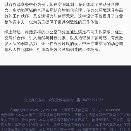
以百谷源商务中心为例，其在空间规划上充分体现了灵动分区理
念。多功能区域的合理布局结合智能化管理，使办公环境既具备高
效的工作秩序，又充满活力与创新元素。这种设计不仅提升了企业
整体竞争力，也为员工提供了更具创造性的工作体验。
综上所述，灵活多样的办公空间分区通过满足不同工作需求、促进
交流和合作、引入自然与科技元素，以及增强员工参与感，有效激
发团队的创新活力。企业在办公环境的设计中应注重空间的动态调
整和人性化体验，打造既高效又激励创造的工作场所。
企业办公选址，欢迎您致电咨询！
18472191275
Copyright © www.bgyswzx.cn --上海写字楼信息网-- All rights reserved.
免责声明：本站为第三方写字楼信息展示平台，所提供的信息来源于互联网公开资料
及人工整理，仅供参考。本站与相关写字楼的大厦产权方、物业管理方、开发商、运
营方等主体不存在任何隶属关系、授权关系或商业合作关系，亦不代表其发布任何官
方信息或作出任何承诺。本站所展示的部分信息（包括但不限于文字、图片、联系方