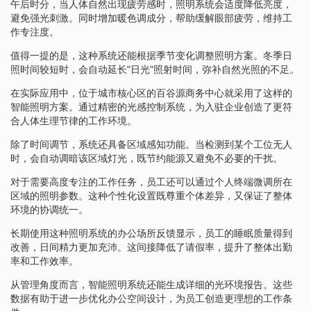
午后时分，当人体自然出现疲劳感时，照明系统会适度降低亮度，
避免强光刺激。同时增加暖色调成分，帮助缓解眼部疲劳，维持工
作专注度。
值得一提的是，这种系统还能根据季节变化调整照明方案。冬季日
照时间较短时，会自动延长"日光"照射时间，弥补自然光照的不足。
在实际应用中，位于城市核心区的百谷源商务中心就采用了这样的
智能照明方案。通过精密的光感控制系统，为入驻企业创造了更符
合人体生理节律的工作环境。
除了时间调节，系统还具备区域感知功能。当检测到某个工位无人
时，会自动调暗该区域灯光，既节约能源又避免不必要的干扰。
对于需要高度专注的工作任务，员工还可以通过个人终端微调所在
区域的照明参数。这种个性化设置既尊重个体差异，又保证了整体
环境的协调统一。
长期使用这种照明系统的办公场所反馈显示，员工的睡眠质量得到
改善，日间精力更加充沛。这间接降低了请假率，提升了整体出勤
率和工作效率。
从管理角度而言，智能照明系统还能生成详细的光环境报告。这些
数据有助于进一步优化办公空间设计，为员工创造更理想的工作条