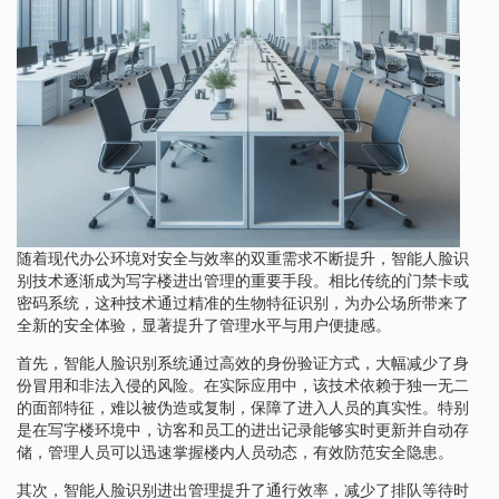
随着现代办公环境对安全与效率的双重需求不断提升，智能人脸识
别技术逐渐成为写字楼进出管理的重要手段。相比传统的门禁卡或
密码系统，这种技术通过精准的生物特征识别，为办公场所带来了
全新的安全体验，显著提升了管理水平与用户便捷感。
首先，智能人脸识别系统通过高效的身份验证方式，大幅减少了身
份冒用和非法入侵的风险。在实际应用中，该技术依赖于独一无二
的面部特征，难以被伪造或复制，保障了进入人员的真实性。特别
是在写字楼环境中，访客和员工的进出记录能够实时更新并自动存
储，管理人员可以迅速掌握楼内人员动态，有效防范安全隐患。
其次，智能人脸识别进出管理提升了通行效率，减少了排队等待时