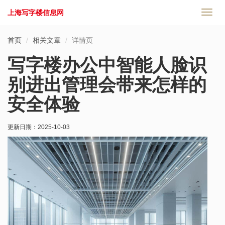
上海写字楼信息网
切
换
导
首页
相关文章
详情页
航
写字楼办公中智能人脸识
别进出管理会带来怎样的
安全体验
更新日期：
2025-10-03