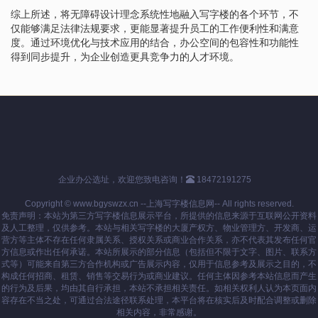
综上所述，将无障碍设计理念系统性地融入写字楼的各个环节，不
仅能够满足法律法规要求，更能显著提升员工的工作便利性和满意
度。通过环境优化与技术应用的结合，办公空间的包容性和功能性
得到同步提升，为企业创造更具竞争力的人才环境。
企业办公选址，欢迎您致电咨询！
18472191275
Copyright © www.bgyswzx.cn --上海写字楼信息网-- All rights reserved.
免责声明：本站为第三方写字楼信息展示平台，所提供的信息来源于互联网公开资料
及人工整理，仅供参考。本站与相关写字楼的大厦产权方、物业管理方、开发商、运
营方等主体不存在任何隶属关系、授权关系或商业合作关系，亦不代表其发布任何官
方信息或作出任何承诺。本站所展示的部分信息（包括但不限于文字、图片、联系方
式等）可能来自第三方合作机构或广告展示内容，仅用于信息参考及展示之目的，不
构成任何招商、租赁、销售等交易行为或商业建议。任何主体因参考本站信息而产生
的行为及后果，均由其自行承担，本站不承担相关责任。如相关权利人认为本页面内
容存在不当之处，可通过合法途径联系处理，本平台将在核实后及时配合调整或删除
相关内容，非常感谢。