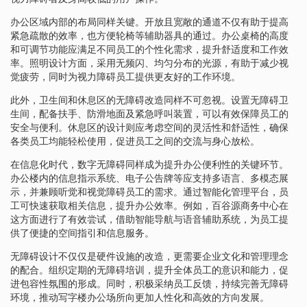
办公区域内部的布局同样关键。开放且宽敞的通道不仅有助于提高
紧急疏散的效率，也方便轮椅等辅助器具的通过。办公桌椅的高度
和可调节功能应满足不同员工的个性化需求，提升舒适度和工作效
率。照明设计方面，采用无频闪、均匀分布的光源，有助于减少视
觉疲劳，同时为视力障碍员工提供更友好的工作环境。
此外，卫生间和休息区的无障碍改造同样不可忽视。设置无障碍卫
生间，配备扶手、防滑地面及紧急呼叫装置，可以有效保障员工的
安全与便利。休息区的设计则应考虑空间的灵活性和舒适性，确保
各类员工均能轻松使用，促进员工之间的交流与身心放松。
在信息化时代，数字无障碍同样成为提升办公便利性的关键环节。
办公楼内的信息指示系统、电子公告牌等应支持多语言、多模态展
示，并兼顾听觉和视觉障碍员工的需求。通过智能化管理平台，员
工可快速获取相关信息，提升办公效率。例如，百谷源商务中心在
这方面进行了有效尝试，借助智能导航与语音辅助系统，为员工提
供了便捷的空间指引和信息服务。
无障碍设计不仅仅是硬件设施的改造，更需要企业文化和管理理念
的配合。组织定期的无障碍培训，提升全体员工的意识和能力，促
进包容性氛围的形成。同时，积极采纳员工反馈，持续完善无障碍
环境，推动写字楼办公场所向更加人性化和高效的方向发展。