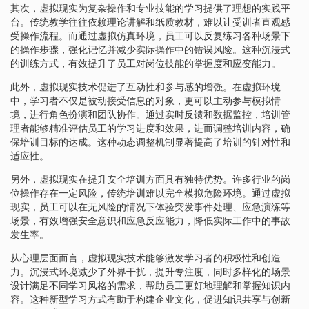
其次，虚拟现实为复杂操作和专业技能的学习提供了理想的实践平
台。传统教学往往依赖理论讲解和纸质教材，难以让受训者直观感
受操作流程。而通过虚拟仿真环境，员工可以反复练习各种场景下
的操作步骤，强化记忆并减少实际操作中的错误风险。这种沉浸式
的训练方式，有效提升了员工对岗位技能的掌握度和应变能力。
此外，虚拟现实技术促进了互动性和参与感的增强。在虚拟环境
中，学习者不仅是被动接受信息的对象，更可以主动参与模拟情
境，进行角色扮演和团队协作。通过实时反馈和数据监控，培训管
理者能够精准评估员工的学习进度和效果，进而调整培训内容，确
保培训目标的达成。这种动态调整机制显著提高了培训的针对性和
适应性。
另外，虚拟现实在提升安全培训方面具有独特优势。许多行业的岗
位操作存在一定风险，传统培训难以完全模拟危险环境。通过虚拟
现实，员工可以在无风险的情况下体验突发事件处理、应急演练等
场景，有效增强安全意识和应急反应能力，降低实际工作中的事故
发生率。
从心理层面而言，虚拟现实技术能够激发学习者的积极性和创造
力。沉浸式环境减少了外界干扰，提升专注度，同时多样化的场景
设计满足不同学习风格的需求，帮助员工更好地理解和掌握知识内
容。这种新型学习方式有助于构建企业文化，促进知识共享与创新