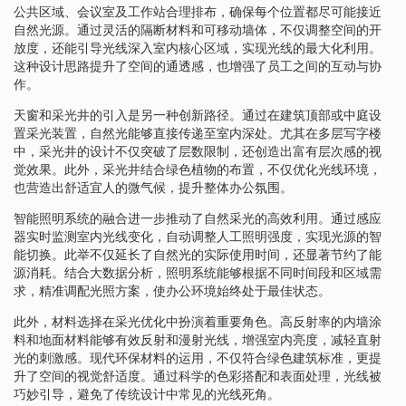
公共区域、会议室及工作站合理排布，确保每个位置都尽可能接近
自然光源。通过灵活的隔断材料和可移动墙体，不仅调整空间的开
放度，还能引导光线深入室内核心区域，实现光线的最大化利用。
这种设计思路提升了空间的通透感，也增强了员工之间的互动与协
作。
天窗和采光井的引入是另一种创新路径。通过在建筑顶部或中庭设
置采光装置，自然光能够直接传递至室内深处。尤其在多层写字楼
中，采光井的设计不仅突破了层数限制，还创造出富有层次感的视
觉效果。此外，采光井结合绿色植物的布置，不仅优化光线环境，
也营造出舒适宜人的微气候，提升整体办公氛围。
智能照明系统的融合进一步推动了自然采光的高效利用。通过感应
器实时监测室内光线变化，自动调整人工照明强度，实现光源的智
能切换。此举不仅延长了自然光的实际使用时间，还显著节约了能
源消耗。结合大数据分析，照明系统能够根据不同时间段和区域需
求，精准调配光照方案，使办公环境始终处于最佳状态。
此外，材料选择在采光优化中扮演着重要角色。高反射率的内墙涂
料和地面材料能够有效反射和漫射光线，增强室内亮度，减轻直射
光的刺激感。现代环保材料的运用，不仅符合绿色建筑标准，更提
升了空间的视觉舒适度。通过科学的色彩搭配和表面处理，光线被
巧妙引导，避免了传统设计中常见的光线死角。