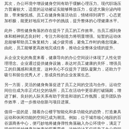
其次，办公环境中增设健身空间有助于缓解心理压力。现代职场压
力普遍较大，适度的运动被证实能够释放压力，促进大脑分泌内啡
肽，带来愉悦感。员工在健身角落活动后，情绪得到调节，心态更
加积极，能更好地应对工作中的挑战，提升整体的心理健康水平。
此外，弹性健身角落的存在提升了员工的工作效率。当员工感到身
体和精神状态良好时，专注力和创造力将明显增强。短暂的运动休
息能够帮助员工恢复精力，减少疲劳感，避免工作时的倦怠现象。
由此，员工能够更高效地完成任务，推动企业整体业绩的提升。
从企业文化的角度来看，健康导向的办公空间设计体现了人性化管
理理念。企业通过提供健身设施，表达对员工健康的关怀，增强员
工的归属感和满意度。这种关心不仅提升了团队凝聚力，还助力于
吸引和留住优秀人才，形成良性的企业发展生态。
另一方面，灵活的健身角落促进了员工之间的交流与合作。运动空
间往往成为非正式社交的场所，员工在活动中更容易打破隔阂，增
进了解。良好的人际关系有助于营造和谐的工作氛围，提升团队协
作效率，进一步推动创新与项目进展。
值得一提的是，随着办公楼宇智能化和多功能化的趋势，打造兼具
运动和休闲功能的空间已成为潮流。例如，位于城市核心地段的百
谷源商务中心，便巧妙地将健身弹性角落融入办公环境中，满足了
现代职场对健康与效率的双重需求。这种设计不仅提升了办公空间