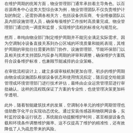
在维护周期的统筹方面，物业管理部门通常承担着主导角色。以百
谷源商务中心这类大型综合体为例，物业管理团队不仅负责维护计
划的制定，还需协调各相关方，包括设备供应商、专业维修团队以
及内部设施管理人员，确保每项维护工作按时高质量完成。物业管
理部门通过统一调度和监督，实现维护流程的标准化与规范化。
然而，单纯由物业部门制定维护周期并不能完全满足实际需求。因
为空调制冷设备直接关系到办公区域的环境质量和能耗表现，其维
护周期的审批往往需要跨部门协作。设施管理部、节能环保部门以
及相关技术支持团队均应参与周期的评审和调整，确保维护方案既
符合设备维护标准，也兼顾节能减排的企业策略。
在审批流程设计上，建立多级审核机制更加合理。初步的维护周期
由物业或设施团队根据设备状态和使用情况拟定，随后提交给能源
管理或环境管理部门进行技术评估，最终由企业运营管理层进行审
批确认。这样的流程既保证了方案的专业性，也使管理决策更加科
学透明。
此外，随着智能建筑技术的发展，空调制冷单元的维护周期管理也
借助数字化平台实现动态优化。通过安装传感器和物联网设备，实
时监控设备运行状态，系统能自动提醒维护时间，甚至根据设备负
载和环境条件调整维护频率。这不仅提高了维护的精准性，还有效
降低了人为疏忽带来的风险。