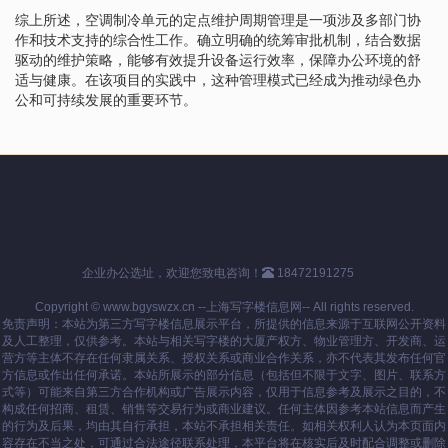
综上所述，空调制冷单元的定点维护周期管理是一项涉及多部门协
作和技术支持的综合性工作。确立明确的统筹审批机制，结合数据
驱动的维护策略，能够有效提升设备运行效率，保障办公环境的舒
适与健康。在该项目的实践中，这种管理模式已经成为推动绿色办
公和可持续发展的重要环节。
企业办公选址，欢迎您致电咨询！
18472191275
Copyright © www.bgyswzx.cn --上海写字楼信息网-- All rights reserved.
免责声明：本站为第三方写字楼信息展示平台，所提供的信息来源于互联网公开资料
及人工整理，仅供参考。本站与相关写字楼的大厦产权方、物业管理方、开发商、运
营方等主体不存在任何隶属关系、授权关系或商业合作关系，亦不代表其发布任何官
方信息或作出任何承诺。本站所展示的部分信息（包括但不限于文字、图片、联系方
式等）可能来自第三方合作机构或广告展示内容，仅用于信息参考及展示之目的，不
构成任何招商、租赁、销售等交易行为或商业建议。任何主体因参考本站信息而产生
的行为及后果，均由其自行承担，本站不承担相关责任。如相关权利人认为本页面内
容存在不当之处，可通过合法途径联系处理，本平台将在核实后及时配合调整或删除