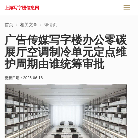
上海写字楼信息网
切
换
导
首页
相关文章
详情页
航
广告传媒写字楼办公零碳
展厅空调制冷单元定点维
护周期由谁统筹审批
更新日期：
2026-06-16